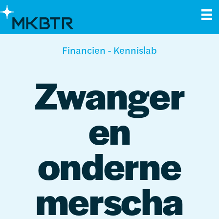
Financien
-
Kennislab
Zwanger
en
onderne
merscha