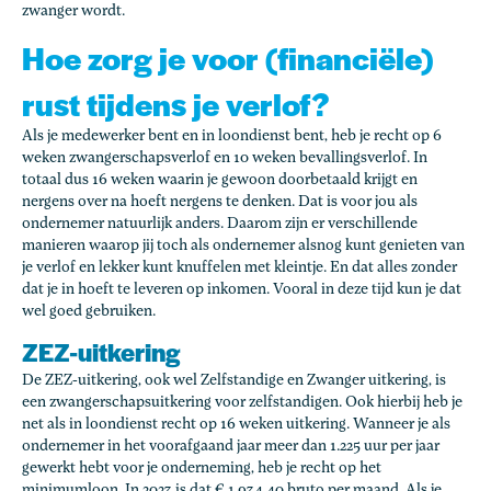
zwanger wordt.
Hoe zorg je voor (financiële)
rust tijdens je verlof?
Als je medewerker bent en in loondienst bent, heb je recht op 6
weken zwangerschapsverlof en 10 weken bevallingsverlof. In
totaal dus 16 weken waarin je gewoon doorbetaald krijgt en
nergens over na hoeft nergens te denken. Dat is voor jou als
ondernemer natuurlijk anders. Daarom zijn er verschillende
manieren waarop jij toch als ondernemer alsnog kunt genieten van
je verlof en lekker kunt knuffelen met kleintje. En dat alles zonder
dat je in hoeft te leveren op inkomen. Vooral in deze tijd kun je dat
wel goed gebruiken.
ZEZ-uitkering
De ZEZ-uitkering, ook wel Zelfstandige en Zwanger uitkering, is
een zwangerschapsuitkering voor zelfstandigen. Ook hierbij heb je
net als in loondienst recht op 16 weken uitkering. Wanneer je als
ondernemer in het voorafgaand jaar meer dan 1.225 uur per jaar
gewerkt hebt voor je onderneming, heb je recht op het
minimumloon. In 2023 is dat € 1.934,40 bruto per maand. Als je