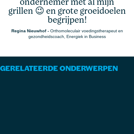
ondernemer met al mijn
grillen 😉 en grote groeidoelen
begrijpen!
Regina Nieuwhof
-
Orthomoleculair voedingstherapeut en
gezondheidscoach, Energiek in Business
GERELATEERDE ONDERWERPEN