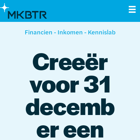
Financien
-
Inkomen
-
Kennislab
Creeër
voor 31
decemb
er een