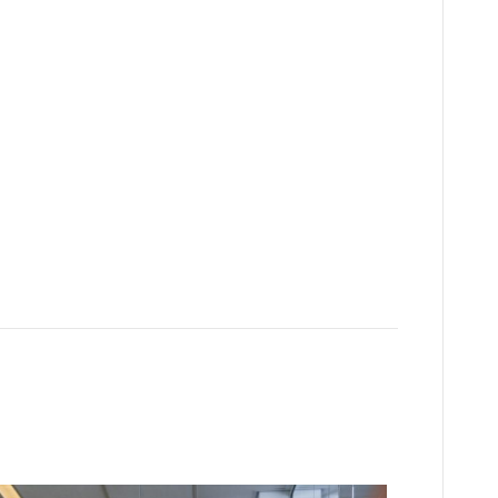
ber een aantrekkelijke
ssingen zorgen, vooral als het gaat om
it wat belastingrente is, wanneer je het moet betalen
24 kunt aanpassen om onnodige kosten te voorkomen.
juridische partner