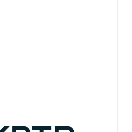
isten: jouw juridische partner die wél de kleine
 gaat om algemene voorwaarden, contracten, incasso’s of
rsoonlijk juridisch advies. Zonder juridisch
bben we nu een campagne: “Kijk…
n wordt MKBTR Juristen