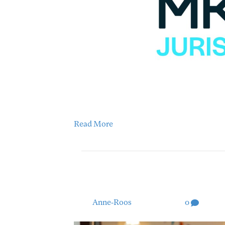
We hebben leuk nieuws te delen! Achter d
belangrijke ontwikkeling: Groene Hart Juris
Read More
Het MKBTR Kennisfes
By
Anne-Roos
|
01/05/2024
|
0