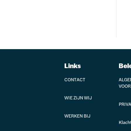
eorganiseerd voor en door ondernemers. Met dit jaar
als ondernemer sterk in een snel veranderende
over dit vraagstuk te praten waarbij twee ondernemers
merschap. Wat kun je verwachten? Een…
Links
Bel
CONTACT
ALGE
VOO
WIE ZIJN WIJ
PRIV
WERKEN BIJ
Klach