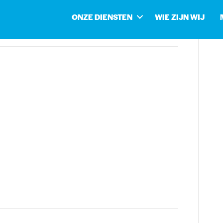
ONZE DIENSTEN
WIE ZIJN WIJ
werkkostenregeling
ssingen zorgen, vooral als het gaat om
it wat belastingrente is, wanneer je het moet betalen
24 kunt aanpassen om onnodige kosten te voorkomen.