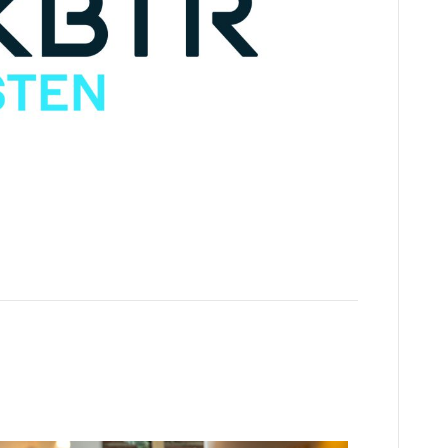
e schermen hebben we hard gewerkt aan een
ten gaat vanaf 1 april verder als MKBTR Juristen.
tival 2024