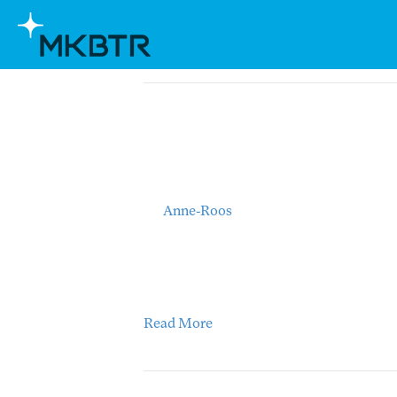
Posts by Anne-Roos
Slim omgaan met de 
(WKR)
By
Anne-Roos
|
29/10/2025
De belastingaangifte kan soms voor verra
belastingrente. In dit artikel leggen we u
en hoe je je voorlopige aanslag voor 20
Read More