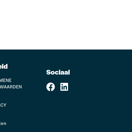
eid
Sociaal
MENE
RWAARDEN
ACY
ten