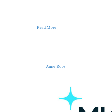
Je kent MKBTR al en nu is er ook MKBTR Jur
lettertjes leest. Met plezier. 😄 Of het nu
arbeidsrecht: wij helpen je met helder en pe
taalgebruik. Gewoon duidelijk. Daarom he
Read More
Groene Hart Juriste
By
Anne-Roos
|
01/04/2025