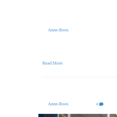
Creeër voor 31 decem
fiscale aftrekpost
By
Anne-Roos
|
15/10/2025
De belastingaangifte kan soms voor verra
belastingrente. In dit artikel leggen we u
en hoe je je voorlopige aanslag voor 20
Read More
MKBTR Juristen jouw 
By
Anne-Roos
|
09/10/2025
|
0