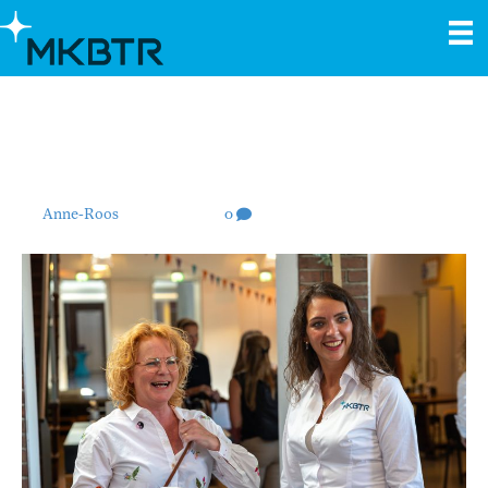
Uncategorized
Het MKBTR Kennisfestival
2024
By
Anne-Roos
|
01/05/2024
|
0