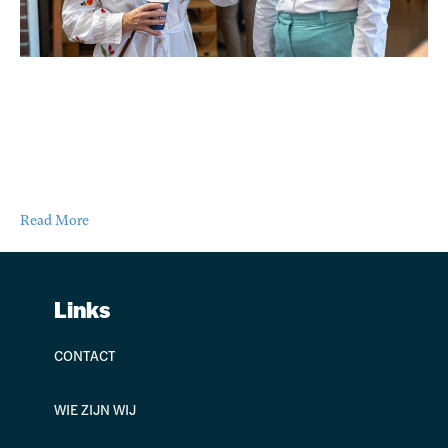
Het MKBTR Kennisfestival is een festival georganiseerd voor en
door ondernemers. Met dit jaar als thema: zinvol ondernemen. Hoe
blijf je als ondernemer sterk in een snel veranderende omgeving?
Op het festival is er ruimte om over dit vraagstuk te praten waarbij
twee ondernemers hun verhaal vertellen over zinvol
ondernemerschap. Wat kun je verwachten? Een…
Read More
Links
CONTACT
WIE ZIJN WIJ