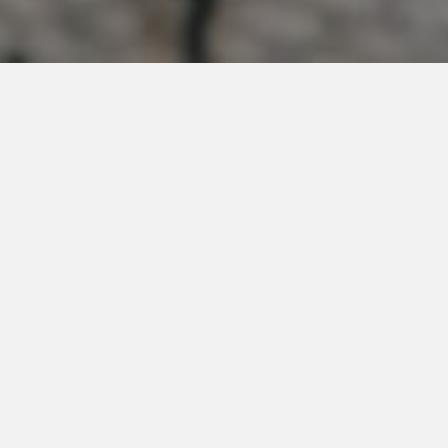
Bouw aan een financieel sterke toekomst waarin jouw dromen
en doelen centraal staan.
Van pensioen tot belastingoptimalisatie: wij zorgen voor een
compleet financieel plan dat zo min mogelijk van jouw tijd
vraagt.
Herken je dit?
"Je hebt een droom, maar weet niet precies hoe je die (financieel)
kunt realiseren."
"Je hebt een flink bedrag op je spaarrekening of een erfenis gekregen,
maar je weet niet hoe je hier echt slim mee omgaat."
"Je wilt een plan dat jou helpt om zowel privé als zakelijk vermogen
op te bouwen, met financiële vrijheid als doel."
Als jij één of meerdere punten herkent, d
an is dit traject precies wat je
nodig hebt.