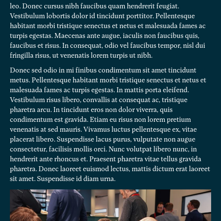
leo. Donec cursus nibh faucibus quam hendrerit feugiat.
Vestibulum lobortis dolor id tincidunt porttitor. Pellentesque
habitant morbi tristique senectus et netus et malesuada fames ac
turpis egestas. Maecenas ante augue, iaculis non faucibus quis,
faucibus et risus. In consequat, odio vel faucibus tempor, nisl dui
fringilla risus, ut venenatis lorem turpis ut nibh.
Donec sed odio in mi finibus condimentum sit amet tincidunt
metus. Pellentesque habitant morbi tristique senectus et netus et
malesuada fames ac turpis egestas. In mattis porta eleifend.
Vestibulum risus libero, convallis at consequat ac, tristique
pharetra arcu. In tincidunt eros non dolor viverra, quis
condimentum est gravida. Etiam eu risus non lorem pretium
venenatis at sed mauris. Vivamus luctus pellentesque ex, vitae
placerat libero. Suspendisse lacus purus, vulputate non augue
consectetur, facilisis mollis orci. Nunc volutpat libero nunc, in
hendrerit ante rhoncus et. Praesent pharetra vitae tellus gravida
pharetra. Donec laoreet euismod lectus, mattis dictum erat laoreet
sit amet. Suspendisse id diam urna.