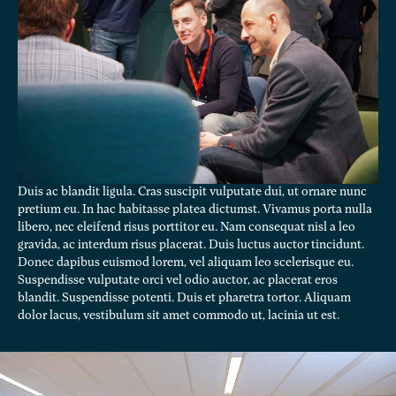
Duis ac blandit ligula. Cras suscipit vulputate dui, ut ornare nunc
pretium eu. In hac habitasse platea dictumst. Vivamus porta nulla
libero, nec eleifend risus porttitor eu. Nam consequat nisl a leo
gravida, ac interdum risus placerat. Duis luctus auctor tincidunt.
Donec dapibus euismod lorem, vel aliquam leo scelerisque eu.
Suspendisse vulputate orci vel odio auctor, ac placerat eros
blandit. Suspendisse potenti. Duis et pharetra tortor. Aliquam
dolor lacus, vestibulum sit amet commodo ut, lacinia ut est.