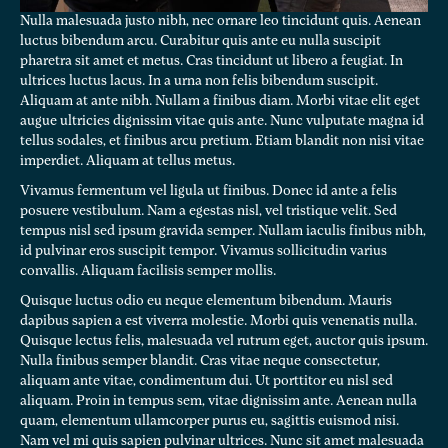
Nulla malesuada justo nibh, nec ornare leo tincidunt quis. Aenean
luctus bibendum arcu. Curabitur quis ante eu nulla suscipit
pharetra sit amet et metus. Cras tincidunt ut libero a feugiat. In
ultrices luctus lacus. In a urna non felis bibendum suscipit.
Aliquam at ante nibh. Nullam a finibus diam. Morbi vitae elit eget
augue ultricies dignissim vitae quis ante. Nunc vulputate magna id
tellus sodales, et finibus arcu pretium. Etiam blandit non nisi vitae
imperdiet. Aliquam at tellus metus.
Vivamus fermentum vel ligula ut finibus. Donec id ante a felis
posuere vestibulum. Nam a egestas nisl, vel tristique velit. Sed
tempus nisl sed ipsum gravida semper. Nullam iaculis finibus nibh,
id pulvinar eros suscipit tempor. Vivamus sollicitudin varius
convallis. Aliquam facilisis semper mollis.
Quisque luctus odio eu neque elementum bibendum. Mauris
dapibus sapien a est viverra molestie. Morbi quis venenatis nulla.
Quisque lectus felis, malesuada vel rutrum eget, auctor quis ipsum.
Nulla finibus semper blandit. Cras vitae neque consectetur,
aliquam ante vitae, condimentum dui. Ut porttitor eu nisl sed
aliquam. Proin in tempus sem, vitae dignissim ante. Aenean nulla
quam, elementum ullamcorper purus eu, sagittis euismod nisi.
Nam vel mi quis sapien pulvinar ultrices. Nunc sit amet malesuada